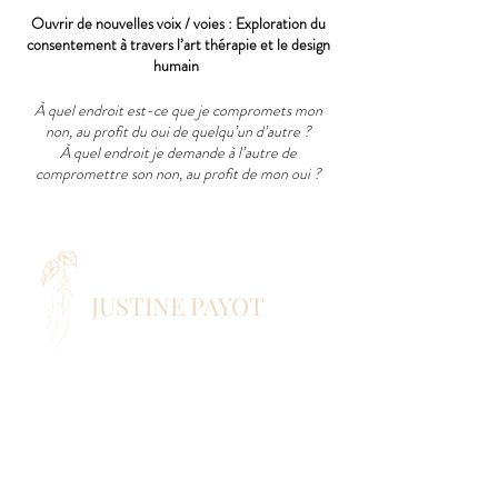
Ouvrir de nouvelles voix / voies : Exploration du
consentement à travers l’art thérapie et le design
humain
À quel endroit est-ce que je compromets mon
non, au profit du oui de quelqu’un d’autre ?
À quel endroit je demande à l’autre de
compromettre son non, au profit de mon oui ?
Cet atelier est une opportunité de reprendre sa
responsabilité en venant mettre de la lumière sur
tous les aspects du consentement, et pas que celui
où on est victime.
JUSTINE PAYOT
On viendra mettre de la conscience dans quelle
étape on est aujourd’hui.
hello@justinepayot.com
C’est peut-être celle de la révolte, celle du
discernement, celle de l’égoïsme, celle de
l’acceptation.
ACCOMPAGNEMENT
En se rappelant que chaque étape et souvenir
seront différents, et pourtant, on n’est pas en
ATELIERS COLLECTIFS
retard, ou en avance, on est juste là.